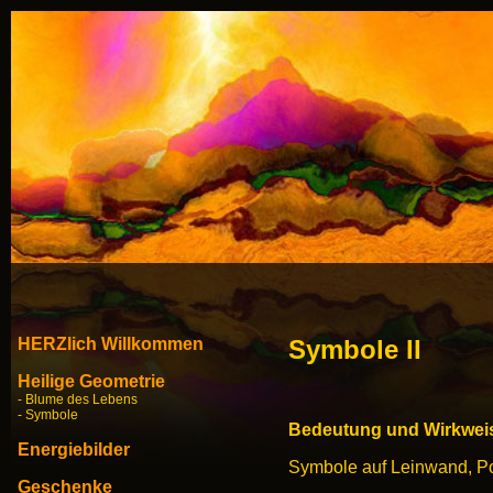
HERZlich Willkommen
Symbole II
Heilige Geometrie
- Blume des Lebens
- Symbole
Bedeutung und Wirkweise
Energiebilder
Symbole auf Leinwand, Pos
Geschenke